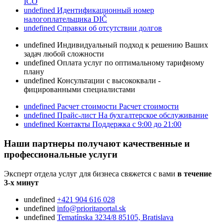
IČO
undefined
Идентификационный номер
налогоплательщика DIČ
undefined
Справки об отсутствии долгов
undefined
Индивидуальный подход к решению Ваших
задач любой сложности
undefined
Оплата услуг по оптимальному тарифному
плану
undefined
Консультации с высококвали -
фицированными специалистами
undefined
Расчет стоимости
Расчет стоимости
undefined
Прайс-лист
На бухгалтерское обслуживание
undefined
Контакты
Поддержка с 9:00 до 21:00
Наши партнеры получают качественные и
профессиональные услуги
Эксперт отдела услуг для бизнеса свяжется с вами
в течение
3-х минут
undefined
+421 904 616 028
undefined
info@prioritaportal.sk
undefined
Tematínska 3234/8 85105, Bratislava