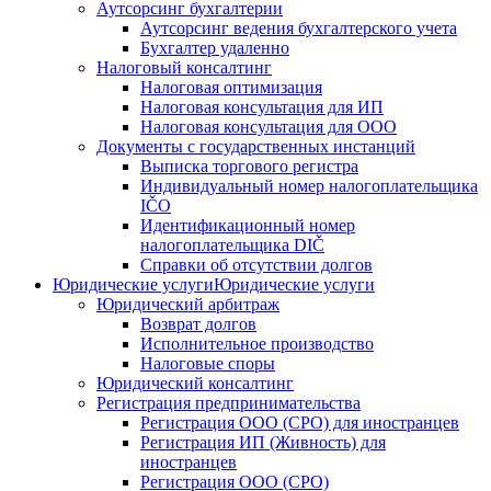
Аутсорсинг бухгалтерии
Аутсорсинг ведения бухгалтерского учета
Бухгалтер удаленно
Налоговый консалтинг
Налоговая оптимизация
Налоговая консультация для ИП
Налоговая консультация для ООО
Документы с государственных инстанций
Выписка торгового регистра
Индивидуальный номер налогоплательщика
IČO
Идентификационный номер
налогоплательщика DIČ
Справки об отсутствии долгов
Юридические услуги
Юридические услуги
Юридический арбитраж
Возврат долгов
Исполнительное производство
Налоговые споры
Юридический консалтинг
Регистрация предпринимательства
Регистрация ООО (СРО) для иностранцев
Регистрация ИП (Живность) для
иностранцев
Регистрация ООО (СРО)