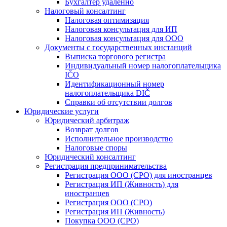
Бухгалтер удаленно
Налоговый консалтинг
Налоговая оптимизация
Налоговая консультация для ИП
Налоговая консультация для ООО
Документы с государственных инстанций
Выписка торгового регистра
Индивидуальный номер налогоплательщика
IČO
Идентификационный номер
налогоплательщика DIČ
Справки об отсутствии долгов
Юридические услуги
Юридический арбитраж
Возврат долгов
Исполнительное производство
Налоговые споры
Юридический консалтинг
Регистрация предпринимательства
Регистрация ООО (СРО) для иностранцев
Регистрация ИП (Живность) для
иностранцев
Регистрация ООО (СРО)
Регистрация ИП (Живность)
Покупка ООО (СРО)