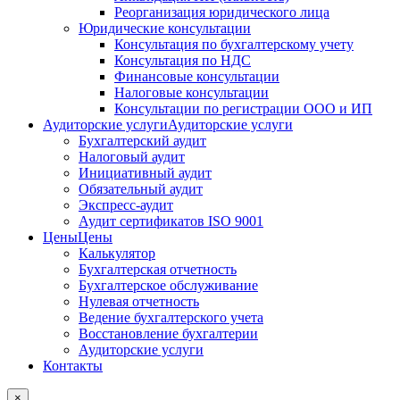
Реорганизация юридического лица
Юридические консультации
Консультация по бухгалтерскому учету
Консультация по НДС
Финансовые консультации
Налоговые консультации
Консультации по регистрации ООО и ИП
Аудиторские услуги
Аудиторские услуги
Бухгалтерский аудит
Налоговый аудит
Инициативный аудит
Обязательный аудит
Экспресс-аудит
Аудит сертификатов ISO 9001
Цены
Цены
Калькулятор
Бухгалтерская отчетность
Бухгалтерское обслуживание
Нулевая отчетность
Ведение бухгалтерского учета
Восстановление бухгалтерии
Аудиторские услуги
Контакты
×