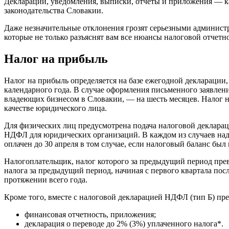
Декларации, уведомления, выписки, отчеты и приложения — к
законодательства Словакии.
Даже незначительные отклонения грозят серьезными админист
которые не только разъяснят вам все нюансы налоговой отчетно
Налог на прибыль
Налог на прибыль определяется на базе ежегодной декларации,
календарного года. В случае оформления письменного заявлени
владеющих бизнесом в Словакии, — на шесть месяцев. Налог н
качестве юридического лица.
Для физических лиц предусмотрена подача налоговой деклар
НДФЛ для юридических организаций. В каждом из случаев надо
оплачен до 30 апреля в том случае, если налоговый баланс был
Налогоплательщик, налог которого за предыдущий период прев
налога за предыдущий период, начиная с первого квартала пос
протяжении всего года.
Кроме того, вместе с налоговой декларацией НДФЛ (тип Б) п
финансовая отчетность, приложения;
декларация о переводе до 2% (3%) уплаченного налога*.