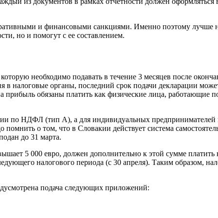
аждый из документов в рамках отчетности должен оформляться 
ративными и финансовыми санкциями. Именно поэтому лучше не 
сти, но и помогут с ее составлением.
 которую необходимо подавать в течение 3 месяцев после оконч
я в налоговые органы, последний срок подачи декларации может
а прибыль обязаны платить как физические лица, работающие по
ации по НДФЛ (тип А), а для индивидуальных предпринимателе
 помнить о том, что в Словакии действует система самостоятел
 подан до 31 марта.
ышает 5 000 евро, должен дополнительно к этой сумме платить 
ледующего налогового периода (с 30 апреля). Таким образом, на
редусмотрена подача следующих приложений: