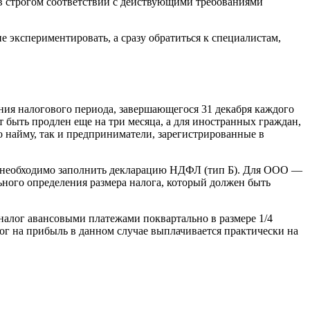
в строгом соответствии с действующими требованиями
экспериментировать, а сразу обратиться к специалистам,
ания налогового периода, завершающегося 31 декабря каждого
 быть продлен еще на три месяца, а для иностранных граждан,
 найму, так и предприниматели, зарегистрированные в
й необходимо заполнить декларацию НДФЛ (тип Б). Для ООО —
ьного определения размера налога, который должен быть
налог авансовыми платежами поквартально в размере 1/4
лог на прибыль в данном случае выплачивается практически на