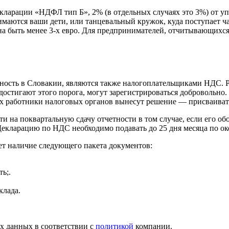
ларации «НДФЛ тип Б», 2% (в отдельных случаях это 3%) от уп
имаются ваши дети, или танцевальный кружок, куда поступает ча
на быть менее 3-х евро. Для предпринимателей, отчитывающих
ность в Словакии, являются также налогоплательщиками НДС. Ре
остигают этого порога, могут зарегистрироваться добровольно.
ых работники налоговых органов вынесут решение — присваиват
 на поквартальную сдачу отчетности в том случае, если его обо
Декларацию по НДС необходимо подавать до 25 дня месяца по о
ет наличие следующего пакета документов:
ь;.
клада.
ых данных в соответствии с
политикой
компании.