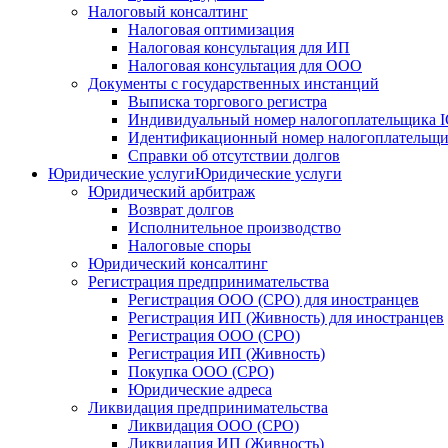
Налоговый консалтинг
Налоговая оптимизация
Налоговая консультация для ИП
Налоговая консультация для ООО
Документы с государственных инстанций
Выписка торгового регистра
Индивидуальный номер налогоплательщика 
Идентификационный номер налогоплательщи
Справки об отсутствии долгов
Юридические услуги
Юридические услуги
Юридический арбитраж
Возврат долгов
Исполнительное производство
Налоговые споры
Юридический консалтинг
Регистрация предпринимательства
Регистрация ООО (СРО) для иностранцев
Регистрация ИП (Живность) для иностранцев
Регистрация ООО (СРО)
Регистрация ИП (Живность)
Покупка ООО (СРО)
Юридические адреса
Ликвидация предпринимательства
Ликвидация ООО (СРО)
Ликвидация ИП (Живность)